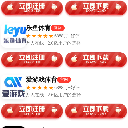
81岁。
乐部期间共出场478次（队史第10）。此时此刻，我们所有人与他的亲