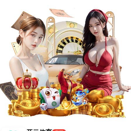
德甲
西甲
欧冠
关于我们
队史出场第10名宿彼得-辛普森去世，享年81岁
彼得-辛普森去世，享年81岁。