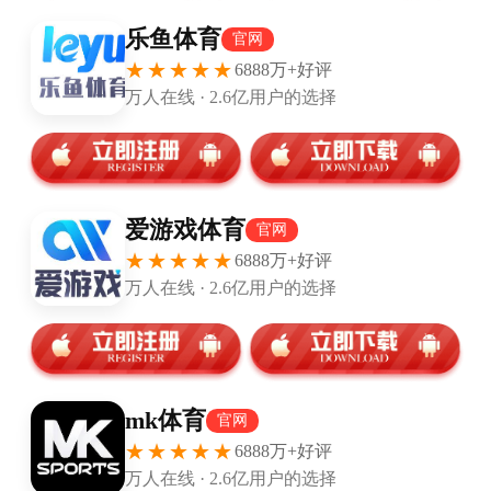
也是球队在1比5惨败给天津天海之后，给自己完成的一次救赎。
0
15479
...
娱乐平台-张之臻虽败犹喜，海峡组合无缘四强，佩古拉遇险
0
323
开云体育-同行都看不下去！克洛普暗讽萨里：怎么没领先1
体坛周报全媒体记者 李辉 尤文图斯本赛季迄今为止的表现显然
是令人失望的，主教练萨里也因此受到了巨大的质疑，有趣的
是，萨里的带队表现甚至连同行克洛普都看不下去了。 利物浦主
0
390
帅今日谈到了他心目中的欧冠热门...
娱乐平台-世界杯瞭望台｜开赛在即 趣味盘点世界杯参赛名单那
0
540