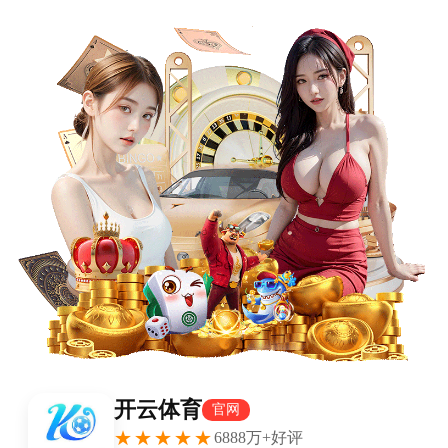
BLG分享ON挑战奶芙手势舞：恩师
奶芙 请打分喵₍^·͈༝·͈^₎◞ ̑̑
2026.05.14
5325
0
来源：LPL
来源：LPL