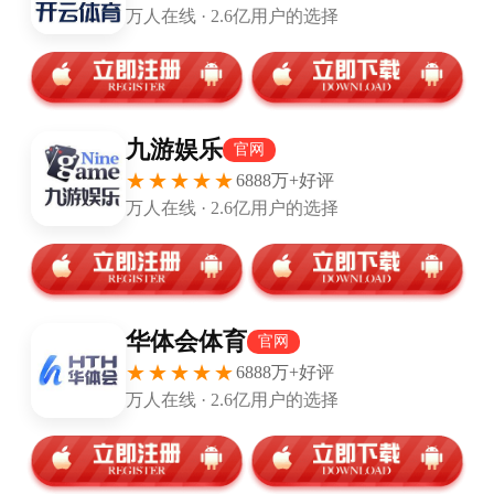
本文转载自互联网，如有侵权，联系删除
上一篇
下一篇
相关推荐
官方网站-飞越亚洲之巅！韶关小将曾亮斩获田径亚青赛撑杆
0
22940
开云娱乐-一方收官战完成救赎 年轻小将未辜负贝尼特斯信
体坛周报全媒体记者金山淞报道 12月1日，在中超收官战中，大
连一方凭借龙东和卡拉斯科的进球，主场2比0战胜北京人和。这