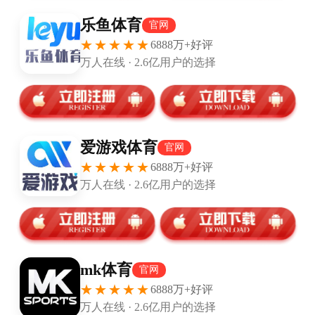
不轻松。
不知道，克洛普的这番言论会不会给尤文高层带来一些刺
激，毕竟几乎所有人都能看出萨里的执教表现存在严重的问
题，他们会对这位老帅继续保有耐心吗？
本文转载自互联网，如有侵权，联系删除
上一篇
下一篇
相关推荐
官方网站-飞越亚洲之巅！韶关小将曾亮斩获田径亚青赛撑杆
0
22253