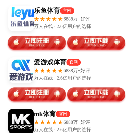
女单方面，江西队的张艺曼和阴伊晴、北京队的蔡炎炎、江
苏队的刘思雅和杨菁蕊、浙江队的陈奕诺和章艺馨、上海队
的罗盛萱分别打入八强。