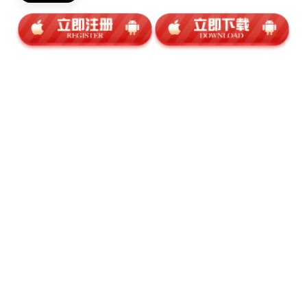
北京队的老将刘雨辰继续和新搭档单义雄晋级下一轮，他们
在今天上午的比赛中以2比0战胜浙江的沈烜垚/陈喆涵，打入
八强。再次参加全国比赛的刘雨辰表示，现在兼任教练，在
教球后自己对比赛也有新的理解和思路，自己在场上虽然跑
动不多，但思考不减，现阶段希望能多站在赛场上，多赢几
场球。
由于今天是一天双赛，刘雨辰和搭档今天早上取胜后，晚上
将迎来关乎奖牌的八进四之争。早在昨天的32进16比赛中，