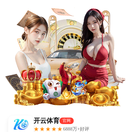
上海市青少年体育精英系列赛第二站
落幕，黄浦健儿多点开花取得佳绩|自
由泳|射箭|季军|仰泳|游泳_新浪体育_
2026.06.04
532
0
新浪新闻
近日，在2026年上海市青少年体育精英系列赛第二站的比赛
中，黄浦区卢湾少体校运动健儿奋勇拼搏、竞逐赛场，在射
箭、篮球、游泳、田径四个项目中表现出色，斩获佳绩。
射箭
4月10日至26日，上海市青少年体育精英系列赛射箭比赛第
二站暨上海市青少年射箭冠军赛在上海市竞技体育训练管理
中心射击射箭运动中心举行。黄浦射箭队共34名运动员参加
比赛，在个人赛与团体赛中收获2金5铜。