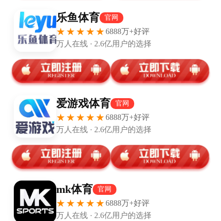
团体赛场：