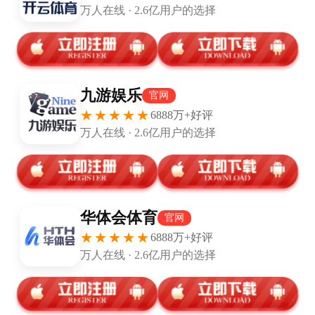
个人赛场：
朱俐锦获得A组女子个人淘汰赛冠军；王开诚获得B组男子个
人30米第一单轮冠军、第二单轮季军。