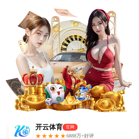
Kaiyun sports-不能拿哨子当借口！
雷霆攻防两端全面压制湖人 这才是
输球的真相
0
463
APP下载-富力外援登陆阿联酋 足球助力阿拉伯以色列携
手
体坛周报全媒体记者毕陌报道 今天，迪拜胜利（或译迪拜纳斯
尔）官宣，签下前广州富力外援萨巴。 在扎哈维离开球队加盟埃
因霍温之后，好基友萨巴随即离开广州富力并不意外。不过意外
0
364
的是萨巴的目的地——在加盟迪拜...
网页版登录入口地址-恒大通杀A组所有对手收官 塔利斯
卡复出状态糟糕