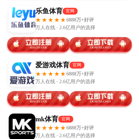
Kaiyun sports-医学专家谈东契奇恢
复慢：二级拉伤选用PRP疗法无异
于玩火自焚
0
288
开云娱乐-弗莱：恩比德易受伤像辆
破车 76人本赛季已结束了
0
8090
开云体育-奇才总经理：比尔和球队忠于彼此 他从未提出
交易
体坛周报全媒体记者 韋人匕 赛季结束后，关于布拉德利·比尔的
交易传闻络绎不绝。就在上周，比尔在一档播客节目中也透露，
确实有很多球队都在追逐他。 有消息称，篮网有意得到比尔，组
0
5453
成欧文、杜兰特和比尔的三巨...